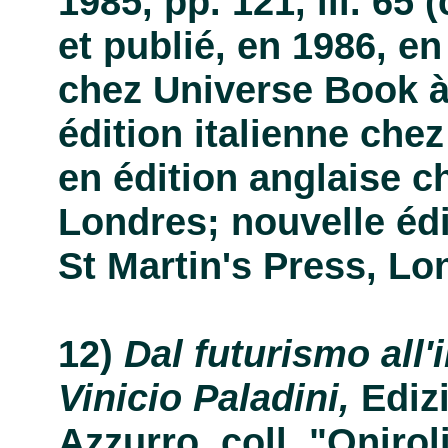
1985, pp. 121, ill. 65 (
et publié, en 1986, e
chez Universe Book à
édition italienne che
en édition anglaise c
Londres; nouvelle édi
St Martin's Press, Lo
Dal futurismo all
Vinicio Paladini,
Ediz
Azzurro, coll. "Onirol