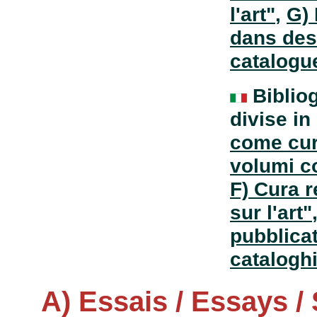
l'art"
,
G)
dans des
catalogu
Bibliog
divise in
come cur
volumi co
F) Cura r
sur l'art"
pubblicat
cataloghi
A) Essais / Essays / 