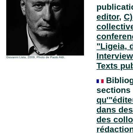
publicati
editor
,
C)
collecti
conferen
"Ligeia, 
Intervie
Giovanni Lista, 2009, Photo de Paolo Aldi.
Texts pub
Bibliog
sections
qu'"édite
dans des
des coll
rédaction