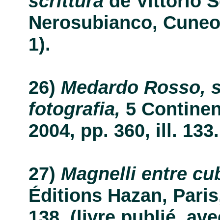
scrittura
de Vittorio S
Nerosubianco, Cuneo, 
1).
Medardo Rosso, s
fotografia,
5 Continent
2004, pp. 360, ill. 133.
Magnelli entre cu
Éditions Hazan, Paris, 
138. (livre publié, av