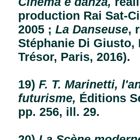
Cinema e danza,
réali
production Rai Sat-
2005 ;
La Danseuse
, 
Stéphanie Di Giusto,
Trésor, Paris, 2016).
F. T. Marinetti, l'
futurisme,
Éditions Sé
pp. 256, ill. 29.
La Scène moderne